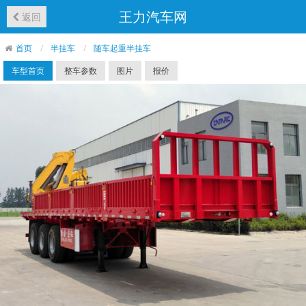
王力汽车网
返回
首页
半挂车
随车起重半挂车
车型首页
整车参数
图片
报价