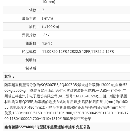
10(mm)
轴数：
3
最高车速：
(km/h)
油耗：
(L/100Km)
弹簧片数：
-/-/-/-
轮胎数：
12(个)
轮胎规格：
11.00R20 12PR,12R22.5 12PR,11R22.5 12PR
制动前：
制动后：
其它：
随车起重机型号分别为:SQ500ZB5,SQ400ZB5;最大起升载荷:13000kg,自重:53
00kg,5500kg;可选装直臂吊;后组合灯和雾灯选装矩形结构;一,ABS生产企业:广
州瑞立科密汽车电子股份有限公司,ABS型号:CM2XL-4S/2M;二,侧、后防护装置
材料均采用Q235B,与车辆的连接方式均采用焊接,后防护截面尺寸(mm)为:140X
55,离地高度为:480mm;牵引销至车辆最前端的距离/车长/轴距/后悬(mm)尺寸
关系:1330/11000/5150+1310+1310/1900,1230/10500/4950+1310+1310/17
00,1180/10000/4700+1310+1310/1500.安装空气悬架
鑫鲁骏牌SSY9400JSQ型随车起重运输半挂车 免征公告