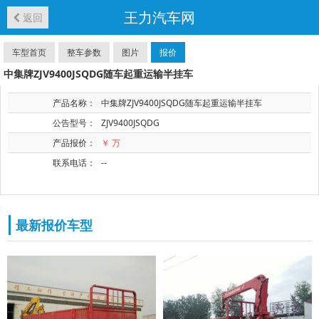
王力汽车网
返回
车型首页
整车参数
图片
报价
中集牌ZJV9400JSQDG随车起重运输半挂车
产品名称：
中集牌ZJV9400JSQDG随车起重运输半挂车
公告型号：
ZJV9400JSQDG
产品报价：
￥ 万
联系电话：
--
最新报价车型