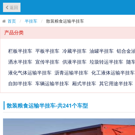
返回
首页
半挂车
散装粮食运输半挂车
产品分类
栏板半挂车
平板半挂车
冷藏半挂车
油罐半挂车
铝合金
洒水半挂车
宣传半挂车
供液半挂车
垃圾转运半挂车
随
液化气体运输半挂车
沥青运输半挂车
化工液体运输半挂车
自卸半挂车
车辆运输半挂车
厢式半挂车
其它用途半挂车
散装粮食运输半挂车-共241个车型