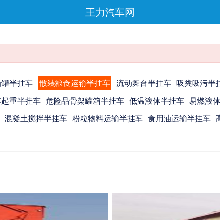
王力汽车网
油罐半挂车
散装粮食运输半挂车
流动舞台半挂车
吸粪吸污半
车起重半挂车
危险品骨架罐箱半挂车
低温液体半挂车
易燃液
混凝土搅拌半挂车
粉粒物料运输半挂车
食用油运输半挂车