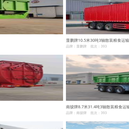
显鹏牌10.5米30吨3轴散装粮食运输半挂
品牌：显鹏牌
批次：393
南骏牌8.7米31.4吨3轴散装粮食运输半
品牌：南骏牌
批次：393