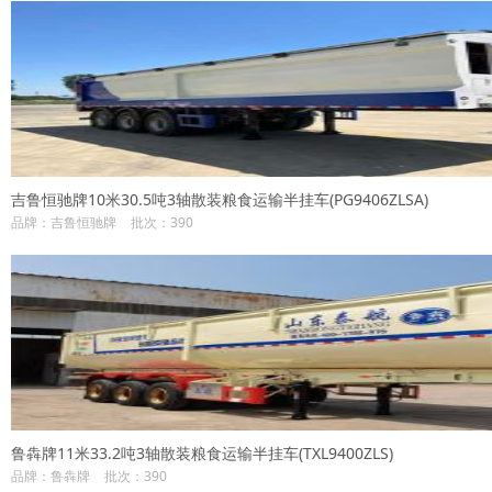
吉鲁恒驰牌10米30.5吨3轴散装粮食运输半挂车(PG9406ZLSA)
品牌：吉鲁恒驰牌
批次：390
鲁犇牌11米33.2吨3轴散装粮食运输半挂车(TXL9400ZLS)
品牌：鲁犇牌
批次：390